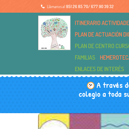
Llámanos al
951 26 85 70/ 677 90 39 32
ITINERARIO ACTIVIDA
PLAN DE ACTUACIÓN DI
PLAN DE CENTRO CURS
FAMILIAS
HEMEROTEC
ENLACES DE INTERÉS
A través d
colegio a toda s