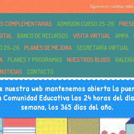
Síguenos en nuestras redes:
DES COMPLEMENTARIAS
ADMISIÓN CURSO 25-26
PRES
GITAL
BANCO DE RECURSOS
VISITA VIRTUAL
AMPA
O 25-26
PLANES DE MEJORA
SECRETARÍA VIRTUAL
A
PLANES Y PROGRAMAS
NUESTROS BLOGS
GALERÍ
NOTICIAS
CONTACTO
e nuestra web mantenemos abierta la puer
u Comunidad Educativa las 24 horas del día,
semana, los 365 días del año.