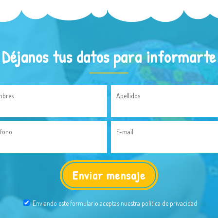
Déjanos tus datos para informarte
bres
Apellidos
éfono
E-mail
Enviando este formulario aceptas nuestra política de privacidad