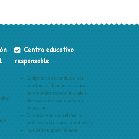
ión
Centro educativo
l
responsable
Código ético de conducta: paz,
amistad, solidaridad, tolerancia,
compromiso, respeto, inclusión,
ales.
diversidad, emoción, cultura y
educación.
Comprometido con el medio
ada.
ambiente y el desarrollo sostenible.
Igualdad de oportunidades.