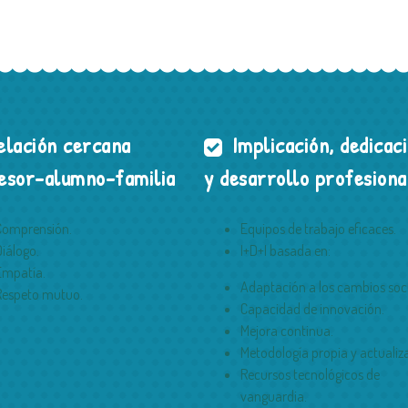
lación cercana
Implicación, dedicac
esor-alumno-familia
y desarrollo profesiona
Comprensión.
Equipos de trabajo eficaces.
Diálogo.
I+D+I basada en:
Empatía.
Adaptación a los cambios soci
Respeto mutuo.
Capacidad de innovación.
Mejora continua.
Metodología propia y actualiz
Recursos tecnológicos de
vanguardia.