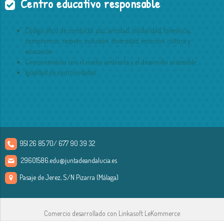
Centro educativo responsable
Código ético de conducta: paz, amistad, solidaridad, tolerancia,
compromiso, respeto, inclusión, diversidad, emoción, cultura y
educación.
Comprometido con el medio ambiente y el desarrollo sostenible.
Igualdad de oportunidades.
951 26 85 70/ 677 90 39 32
29601586.edu@juntadeandalucia.es
Pasaje de Jerez, S/N Pizarra (Málaga)
Comercio desarrollado con
Linkasoft LeKommerce