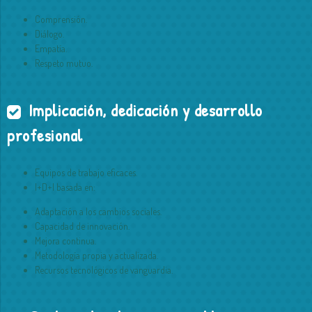
Comprensión.
Diálogo.
Empatía.
Respeto mutuo.
Implicación, dedicación y desarrollo
profesional
Equipos de trabajo eficaces.
I+D+I basada en:
Adaptación a los cambios sociales.
Capacidad de innovación.
Mejora continua.
Metodología propia y actualizada.
Recursos tecnológicos de vanguardia.