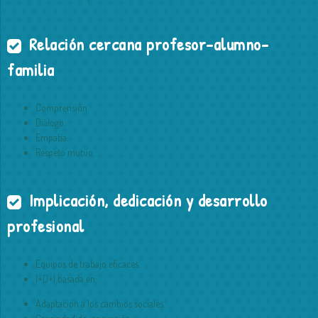
Relación cercana profesor-alumno-
familia
Comprensión.
Diálogo.
Empatía.
Respeto mutuo.
Implicación, dedicación y desarrollo
profesional
Equipos de trabajo eficaces.
I+D+I basada en:
Adaptación a los cambios sociales.