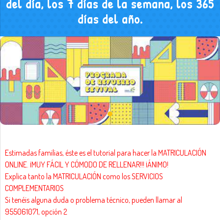
del día, los 7 días de la semana, los 365
días del año.
Estimadas familias, éste es el tutorial para hacer la MATRICULACIÓN
ONLINE. ¡MUY FÁCIL Y CÓMODO DE RELLENAR!!! ¡ÁNIMO!
Explica tanto la MATRICULACIÓN como los SERVICIOS
COMPLEMENTARIOS
Si tenéis alguna duda o problema técnico, pueden llamar al
955061071, opción 2