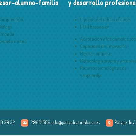
esor-alumno-familia
y desarrollo profesiona
Comprensión.
Equipos de trabajo eficaces.
Diálogo.
I+D+I basada en:
Empatía.
Adaptación a los cambios soci
Respeto mutuo.
Capacidad de innovación.
Mejora continua.
Metodología propia y actualiz
Recursos tecnológicos de
vanguardia.
90 39 32
29601586.edu@juntadeandalucia.es
Pasaje de J