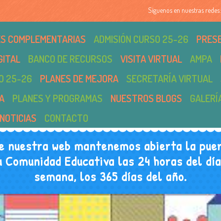
Síguenos en nuestras redes:
DES COMPLEMENTARIAS
ADMISIÓN CURSO 25-26
PRES
GITAL
BANCO DE RECURSOS
VISITA VIRTUAL
AMPA
O 25-26
PLANES DE MEJORA
SECRETARÍA VIRTUAL
A
PLANES Y PROGRAMAS
NUESTROS BLOGS
GALERÍ
NOTICIAS
CONTACTO
e nuestra web mantenemos abierta la puer
u Comunidad Educativa las 24 horas del día,
semana, los 365 días del año.