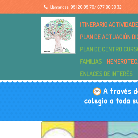
Llámanos al
951 26 85 70/ 677 90 39 32
ITINERARIO ACTIVIDA
PLAN DE ACTUACIÓN DI
PLAN DE CENTRO CURS
FAMILIAS
HEMEROTEC
ENLACES DE INTERÉS
A través d
colegio a toda s