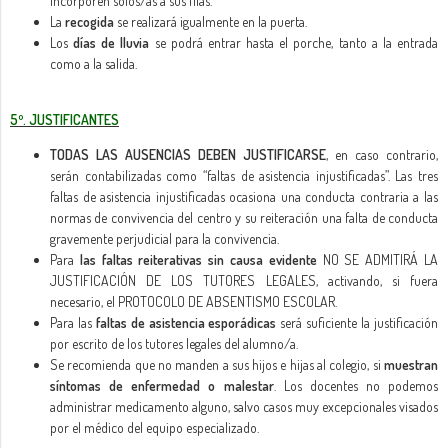
incorporen solos/as a sus filas.
La
recogida
se realizará igualmente en la puerta.
Los
días de lluvia
se podrá entrar hasta el porche, tanto a la entrada
como a la salida.
5º. JUSTIFICANTES
TODAS LAS AUSENCIAS DEBEN JUSTIFICARSE
, en caso contrario,
serán contabilizadas como “faltas de asistencia injustificadas”. Las tres
faltas de asistencia injustificadas ocasiona una conducta contraria a las
normas de convivencia del centro y su reiteración una falta de conducta
gravemente perjudicial para la convivencia.
Para
las faltas reiterativas sin causa evidente
NO SE ADMITIRÁ LA
JUSTIFICACIÓN DE LOS TUTORES LEGALES, activando, si fuera
necesario, el PROTOCOLO DE ABSENTISMO ESCOLAR.
Para las
faltas de asistencia esporádicas
será suficiente la justificación
por escrito de los tutores legales del alumno/a.
Se recomienda que no manden a sus hijos e hijas al colegio, si
muestran
síntomas de enfermedad o malestar
. Los docentes no podemos
administrar medicamento alguno, salvo casos muy excepcionales visados
por el médico del equipo especializado.