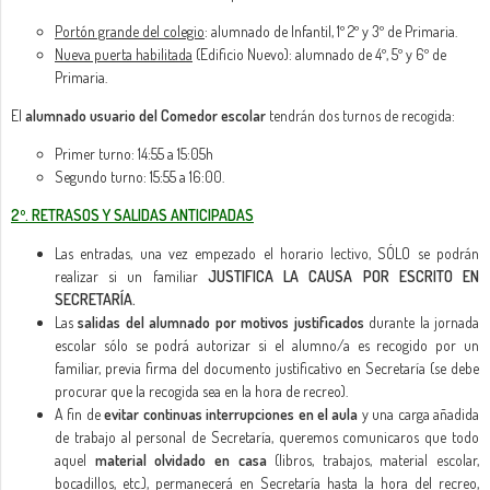
Portón grande del colegio
: alumnado de Infantil, 1º 2º y 3º de Primaria.
Nueva puerta habilitada
(Edificio Nuevo): alumnado de 4º, 5º y 6º de
Primaria.
El
alumnado usuario del Comedor escolar
tendrán dos turnos de recogida:
Primer turno: 14:55 a 15:05h
Segundo turno: 15:55 a 16:00.
2º. RETRASOS Y SALIDAS ANTICIPADAS
Las entradas, una vez empezado el horario lectivo, SÓLO se podrán
realizar si un familiar
JUSTIFICA LA CAUSA POR ESCRITO EN
SECRETARÍA.
Las
salidas del alumnado por motivos justificados
durante la jornada
escolar sólo se podrá autorizar si el alumno/a es recogido por un
familiar, previa firma del documento justificativo en Secretaría (se debe
procurar que la recogida sea en la hora de recreo).
A fin de
evitar continuas interrupciones en el aula
y una carga añadida
de trabajo al personal de Secretaría, queremos comunicaros que todo
aquel
material olvidado en casa
(libros, trabajos, material escolar,
bocadillos, etc.), permanecerá en Secretaría hasta la hora del recreo,