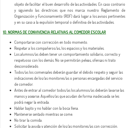
objeto de facilitar el buen desarrollo de las actividades. En caso contrario
y siguiendo las directrices que nos marca nuestro Reglamento de
Organización y Funcionamiento (ROF) dará lugar a los avisos pertinentes
y en su caso a la expulsión temporal o definitiva de las actividades.
10. NORMAS DE CONVIVENCIA RELATIVAS AL COMEDOR ESCOLAR
Comportarse con corrección en todo momento.
Respetar a los compañeros/as, los espacios y los materiales.
Los alumnos/as deben tener un comportamiento solidario, correcto y
respetuoso con los demás. No se permitirán peleas, ofensas ni trato
desconsiderado.
Todos/as los comensales deberán guardar el debido respeto y seguir las
indicaciones de los/as monitores/as o personas encargadas del servicio
de comedor.
Antes de entrar al comedor todos/as los alumnos/as deberán lavarse las
manos y asearse. Aquellos/as que acudan de forma inadecuada se les
podrá negar la entrada.
Hablar bajito y no hablar con la boca llena.
Mantenerse sentado mientras se come.
No tirar la comida.
Solicitar la ayuda y atención de los/as monitores/as con corrección.