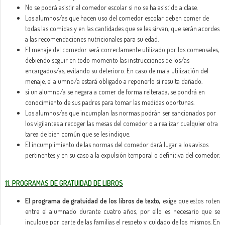
No se podrá asistir al comedor escolar si no se ha asistido a clase.
Los alumnos/as que hacen uso del comedor escolar deben comer de
todas las comidas y en las cantidades que se les sirvan, que serán acordes
a las recomendaciones nutricionales para su edad.
El menaje del comedor será correctamente utilizado por los comensales,
debiendo seguir en todo momento las instrucciones de los/as
encargados/as, evitando su deterioro. En caso de mala utilización del
menaje, el alumno/a estará obligado a reponerlo si resulta dañado.
si un alumno/a se negara a comer de forma reiterada, se pondrá en
conocimiento de sus padres para tomar las medidas oportunas.
Los alumnos/as que incumplan las normas podrán ser sancionados por
los vigilantes a recoger las mesas del comedor o a realizar cualquier otra
tarea de bien común que se les indique.
El incumplimiento de las normas del comedor dará lugar a los avisos
pertinentes y en su caso a la expulsión temporal o definitiva del comedor.
11. PROGRAMAS DE GRATUIDAD DE LIBROS
El programa de gratuidad de los libros de texto,
exige que estos roten
entre el alumnado durante cuatro años, por ello es necesario que se
inculque por parte de las familias el respeto y cuidado de los mismos. En