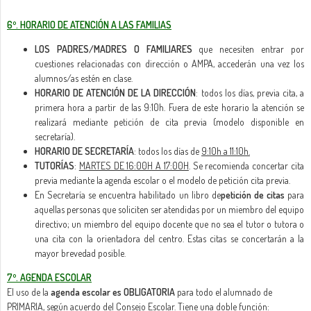
6º. HORARIO DE ATENCIÓN A LAS FAMILIAS
LOS PADRES/MADRES O FAMILIARES
que necesiten entrar por
cuestiones relacionadas con dirección o AMPA, accederán una vez los
alumnos/as estén en clase.
HORARIO DE ATENCIÓN DE LA DIRECCIÓN
: todos los días, previa cita, a
primera hora a partir de las 9:10h. Fuera de este horario la atención se
realizará mediante petición de cita previa (modelo disponible en
secretaría).
HORARIO DE SECRETARÍA
: todos los días de
9:10h a 11:10h.
TUTORÍAS
:
MARTES DE 16:00H A 17:00H
. Se recomienda concertar cita
previa mediante la agenda escolar o el modelo de petición cita previa.
En Secretaría se encuentra habilitado un libro de
petición de citas
para
aquellas personas que soliciten ser atendidas por un miembro del equipo
directivo; un miembro del equipo docente que no sea el tutor o tutora o
una cita con la orientadora del centro. Estas citas se concertarán a la
mayor brevedad posible.
7º. AGENDA ESCOLAR
El uso de la
agenda escolar es OBLIGATORIA
para todo el alumnado de
PRIMARIA, según acuerdo del Consejo Escolar. Tiene una doble función: