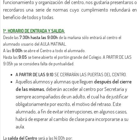
funcionamiento y organización del centro, nos gustaría presentaros o
recordaros una serie de normas cuyo cumplimiento redundará en
beneficio de todos y todas.
1º. HORARIO DE ENTRADA Y SALIDA:
Desde las
7:30h hasta las 9:00h
de la mañana sólo entrará al centro el
alumnado usuario del AULA MATINAL.
A las
9:00h
se abre el Centro a todo el alumnado.
Hasta las
9:05
se tiene abierto el portón grande del Colegio. A PARTIR DE LAS
9:05h ya se considera falta de puntualidad.
A PARTIR DE LAS 9:10
SE CERRARÁN LAS PUERTAS DEL CENTRO.
Aquellos alumnos y alumnas que lleguen
después del cierre
de las mismas
, deberán acceder al centro por Secretaría y
siempre acompañados de un adulto, el cual ha de justificar
obligatoriamente por escrito, el motivo del retraso. Este
alumnado, a fin de evitar interrupciones, en algunos casos,
habrá de esperar al cambio de clase para incorporarse a su
aula.
La
salida del Centro
será a las 14:00h por: