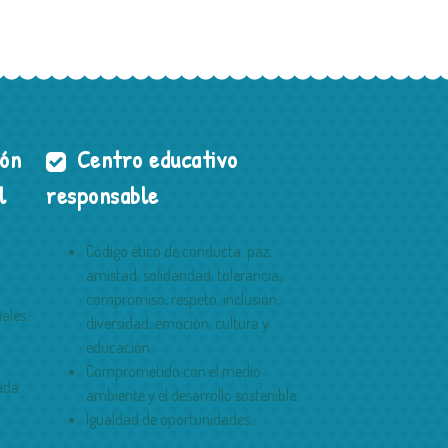
ión
Centro educativo
l
responsable
Código ético de conducta: paz,
amistad, solidaridad, tolerancia,
compromiso, respeto, inclusión,
ales.
diversidad, emoción, cultura y
educación.
Comprometido con el medio
ada.
ambiente y el desarrollo sostenible.
Igualdad de oportunidades.