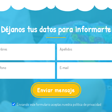
Déjanos tus datos para informarte
bres
Apellidos
éfono
E-mail
Enviando este formulario aceptas nuestra política de privacidad