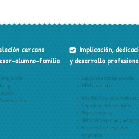
lación cercana
Implicación, dedicac
esor-alumno-familia
y desarrollo profesiona
Comprensión.
Equipos de trabajo eficaces.
Diálogo.
I+D+I basada en:
Empatía.
Adaptación a los cambios soci
Respeto mutuo.
Capacidad de innovación.
Mejora continua.
Metodología propia y actualiz
Recursos tecnológicos de
vanguardia.