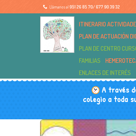
Llámanos al
951 26 85 70/ 677 90 39 32
ITINERARIO ACTIVIDA
PLAN DE ACTUACIÓN DI
PLAN DE CENTRO CURS
FAMILIAS
HEMEROTEC
ENLACES DE INTERÉS
A través d
colegio a toda s