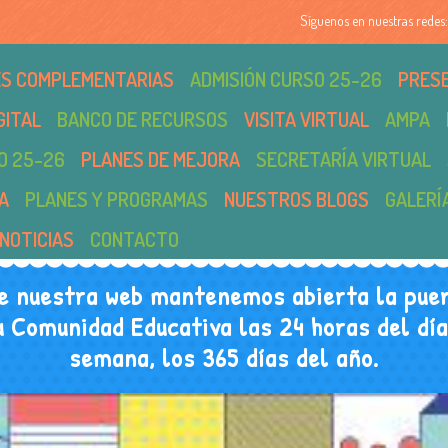
Síguenos en nuestras redes:
DES COMPLEMENTARIAS
ADMISIÓN CURSO 25-26
PRES
GITAL
BANCO DE RECURSOS
VISITA VIRTUAL
AMPA
O 25-26
PLANES DE MEJORA
SECRETARÍA VIRTUAL
A
PLANES Y PROGRAMAS
NUESTROS BLOGS
GALERÍ
NOTICIAS
CONTACTO
e nuestra web mantenemos abierta la puer
u Comunidad Educativa las 24 horas del día,
semana, los 365 días del año.