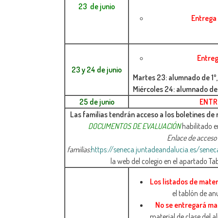
23 de junio
Entrega 
Entreg
23 y 24 de junio
Martes 23: alumnado de 1º, 
Miércoles 24: alumnado de 4
25 de junio
ENTR
Las familias tendrán acceso a los boletines de
DOCUMENTOS DE EVALUACIÓN
habilitado 
Enlace de acceso 
familias:
https://seneca.juntadeandalucia.es/sene
la web del colegio en el apartado T
Los listados de mater
el tablón de an
No se entregará mat
material de clase del a