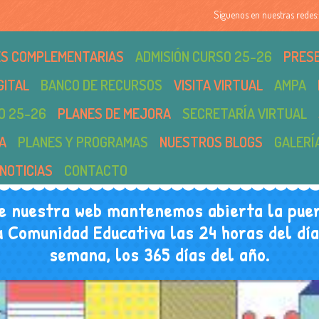
Síguenos en nuestras redes:
DES COMPLEMENTARIAS
ADMISIÓN CURSO 25-26
PRES
GITAL
BANCO DE RECURSOS
VISITA VIRTUAL
AMPA
O 25-26
PLANES DE MEJORA
SECRETARÍA VIRTUAL
A
PLANES Y PROGRAMAS
NUESTROS BLOGS
GALERÍ
NOTICIAS
CONTACTO
e nuestra web mantenemos abierta la puer
u Comunidad Educativa las 24 horas del día,
semana, los 365 días del año.