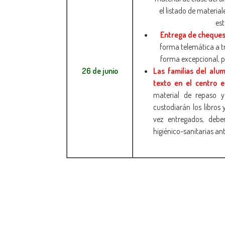
el listado de materia
est
Entrega de cheques 
forma telemática a tr
forma excepcional, po
26 de junio
Las familias del alum
texto en el centro e
material de repaso y
custodiarán los libros
vez entregados, deb
higiénico-sanitarias an