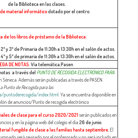
de la Biblioteca en las clases.
de material informático
dotado por el centro.
a de los libros de préstamo de la Biblioteca:
2º y 3º de Primaria de 11:30h a 13:30h en el salón de actos.
º y 5º de primaria de 11:30h a 13:30h en el salón de actos.
EGA DE NOTAS
. Vía telemática.Pasen
 notas a través del
PUNTO DE RECOGIDA ELECTRÓNICO PARA
en Séneca. Además serán publicadas a través de PASEN.
a Punto de Recogida para las
ca/puntoderecogida/index.html
. Ya se encuentra disponible en
ablón de anuncios/Punto de recogida electrónico
iales de clase para el curso 2020/2021
serán publicados en
uncios y en la página web del colegio el día
26 de junio
.
erial fungible de clase a las familias hasta septiembre
.
El
lumnado será revisado por el profesorado y no será incluido en