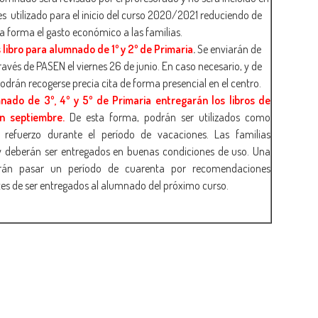
les utilizado para el inicio del curso 2020/2021 reduciendo de
a forma el gasto económico a las familias.
libro para alumnado de 1º y 2º de Primaria
.
Se enviarán de
avés de PASEN el viernes 26 de junio. En caso necesario, y de
drán recogerse precia cita de forma presencial en el centro.
nado de 3º, 4º y 5º de Primaria entregarán los libros de
n septiembre.
De esta forma, podrán ser utilizados como
 refuerzo durante el período de vacaciones. Las familias
 y deberán ser entregados en buenas condiciones de uso. Una
erán pasar un período de cuarenta por recomendaciones
tes de ser entregados al alumnado del próximo curso.