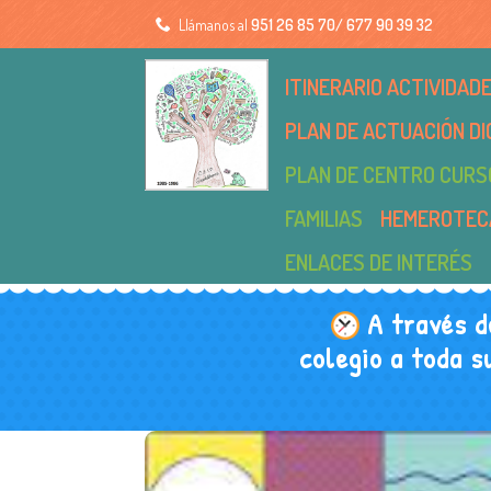
Llámanos al
951 26 85 70/ 677 90 39 32
ITINERARIO ACTIVIDA
PLAN DE ACTUACIÓN DI
PLAN DE CENTRO CURS
FAMILIAS
HEMEROTEC
ENLACES DE INTERÉS
A través d
colegio a toda s